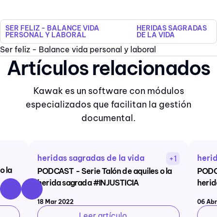
SER FELIZ - BALANCE VIDA
HERIDAS SAGRADAS
PERSONAL Y LABORAL
DE LA VIDA
Ser feliz - Balance vida personal y laboral
Artículos relacionados
Kawak es un software con módulos
especializados que facilitan la gestión
documental.
heridas sagradas de la vida
herid
+1
o la
PODCAST - Serie Talón de aquiles o la
PODCA
herida sagrada #INJUSTICIA
heri
18 Mar 2022
06 Ab
Leer artículo