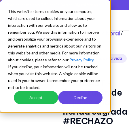
En lista de los mejores QMS según Gartner Digital Markets
This website stores cookies on your computer,
which are used to collect information about your
interaction with our website and allow us to
Ser feliz - Balance vida personal y laboral
remember you. We use this information to improve
/
and personalize your browsing experience and to
heridas sagradas de la vida
generate analytics and metrics about our visitors on
this website and other media. For more information
heridas sagradas de la vida
about cookies, please refer to our
Privacy Policy
.
If you decline, your information will not be tracked
rechazo
when you visit this website. A single cookie will be
PODCAST -
used in your browser to remember your preference
not to be tracked.
Serie Talón de
Accept
Decline
aquiles o la
herida sagrada
#RECHAZO