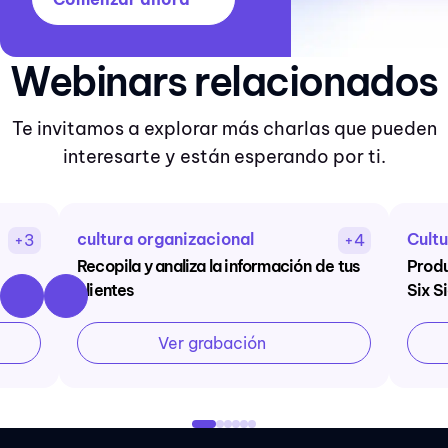
Webinars relacionados
Te invitamos a explorar más charlas que pueden
interesarte y están esperando por ti.
cultura organizacional
Cultu
+3
+4
Recopila y analiza la información de tus
Produ
clientes
Six S
Ver grabación