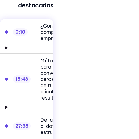
destacados
¿Con qué
compite tu
0:10
empresa?
Métodos
para
convertir la
percepción
15:43
de tus
clientes en
resultados
De la opinión
al dato
27:38
estructurado