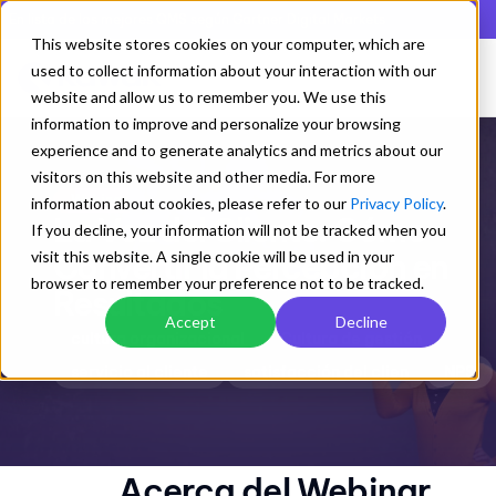
En lista de los mejores QMS según Gartner Digital Markets
This website stores cookies on your computer, which are
used to collect information about your interaction with our
website and allow us to remember you. We use this
information to improve and personalize your browsing
experience and to generate analytics and metrics about our
visitors on this website and other media. For more
Webinar
information about cookies, please refer to our
Privacy Policy
.
La Voz del Cliente: Cómo
If you decline, your information will not be tracked when you
Convertir la Percepción en
visit this website. A single cookie will be used in your
browser to remember your preference not to be tracked.
Resultados
Accept
Decline
cultura organizacional
Cultura de gestión
servicio al cliente
satisfacción del clien
NPS
Acerca del Webinar