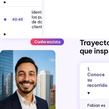
Identificar
los puntos
40:48
de dolor del
cliente
Trayect
Conferencista
que insp
1.
Conoce
su
recorrido
Fabian es