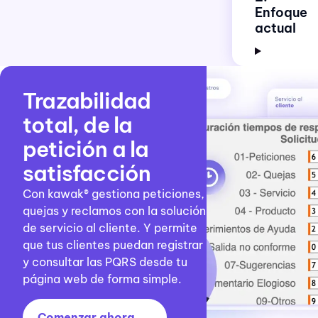
Enfoque
actual
Trazabilidad
total, de la
petición a la
satisfacción
Con kawak® g
estiona peticiones,
quejas y reclamos con la solución
de servicio al cliente. Y permite
que tus clientes puedan registrar
y consultar las PQRS desde tu
página web de forma simple.
Comenzar ahora