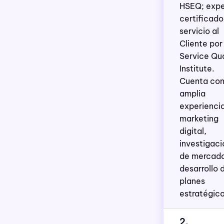
HSEQ; expe
certificado
servicio al
Cliente por
Service Qua
Institute.
Cuenta con
amplia
experienci
marketing
digital,
investigaci
de mercado
desarrollo 
planes
estratégico
2.