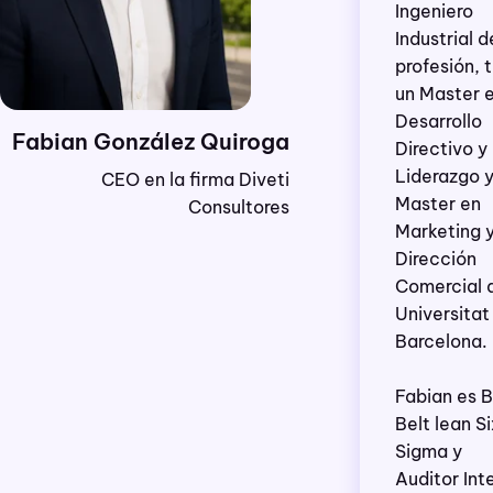
Ingeniero
Industrial d
profesión, 
un Master 
Desarrollo
Fabian González Quiroga
Directivo y
Liderazgo 
CEO en la firma Diveti
Master en
Consultores
Marketing 
Dirección
Comercial d
Universitat
Barcelona.
Fabian es 
Belt lean Si
Sigma y
Auditor Int