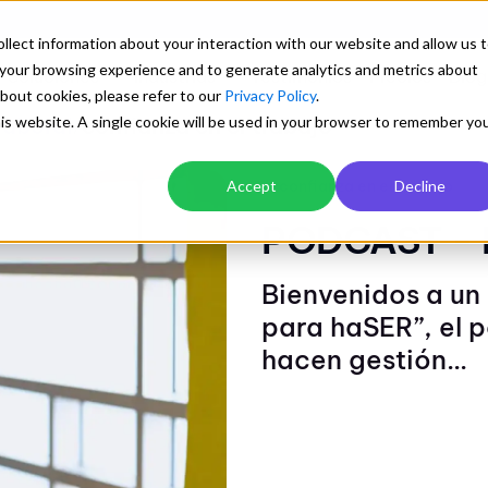
llect information about your interaction with our website and allow us 
your browsing experience and to generate analytics and metrics about
Soluciones
Industrias
Testimonios
Precios
Blog
about cookies, please refer to our
Privacy Policy
.
this website. A single cookie will be used in your browser to remember yo
laboral
confianza en el trabajo
/
Explora
confianza en el trabajo
Accept
Decline
Transforma tu gestión
Blog con artículos de interés
Mejor desempeño en logística y
PODCAST - L
Una biblioteca preparada para aprender sobre
Orden documental centralizado y con
transporte
los sistemas de gestión empresarial
para todos
Ver detalle
Bienvenidos a un
para haSER”, el 
Control automático de versiones
Cuantificación de visua
y descargas
hacen gestión...
Trazabilidad y control de cambios
Explorar