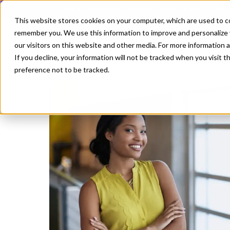
En lista de los mejores QMS según Gartner Digital Markets
This website stores cookies on your computer, which are used to co
remember you. We use this information to improve and personalize 
Crecimiento
our visitors on this website and other media. For more information 
If you decline, your information will not be tracked when you visit 
Ser feliz - Balance vida personal y 
preference not to be tracked.