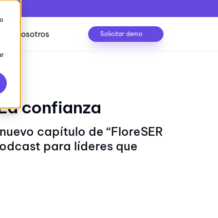
to
Nosotros
Solicitar demo
ur
Caso de éxito
a confianza
trolado
Conocerlo
 nuevo capítulo de “FloreSER
podcast para líderes que
lizaciones
Seguridad de la información