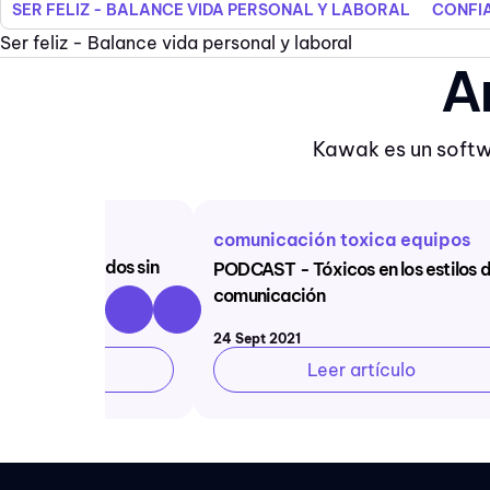
SER FELIZ - BALANCE VIDA PERSONAL Y LABORAL
CONFIA
Ser feliz - Balance vida personal y laboral
A
Kawak es un softw
ltados
comunicación toxica equipos
grar resultados sin
PODCAST - Tóxicos en los estilos 
dos?
comunicación
24 Sept 2021
rtículo
Leer artículo