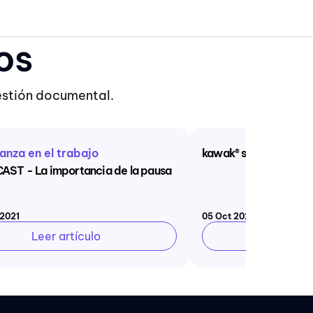
os
estión documental.
anza en el trabajo
kawak® se renueva
ST - La importancia de la pausa
 2021
05 Oct 2022
Leer artículo
Leer artí