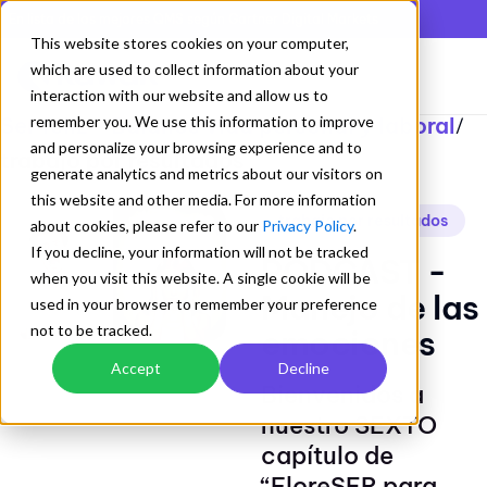
En lista de los mejores QMS según Gartner Digital Markets
This website stores cookies on your computer,
which are used to collect information about your
interaction with our website and allow us to
Ser feliz - Balance vida personal y laboral
remember you. We use this information to improve
/
and personalize your browsing experience and to
trabajo por resultados
generate analytics and metrics about our visitors on
this website and other media. For more information
trabajo por resultados
about cookies, please refer to our
Privacy Policy
.
If you decline, your information will not be tracked
PODCAST -
when you visit this website. A single cookie will be
Manejo de las
used in your browser to remember your preference
not to be tracked.
emociones
Accept
Decline
Bienvenidos a
nuestro SEXTO
capítulo de
“FloreSER para