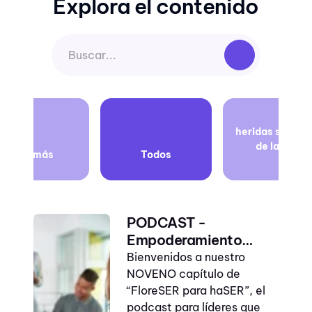
Explora el contenido
empresa
heridas sagrad
consciente
de la vida
Ver más
Todos
propósito
propósito
empresarial
PODCAST -
que es el ego
Empoderamiento
femenino
Bienvenidos a nuestro
actividades para
NOVENO capítulo de
niños en casa
“FloreSER para haSER”, el
confianza en el
podcast para líderes que