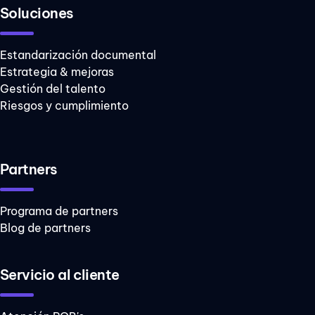
Soluciones
asertiva
comunicación
Estandarización documental
organizacional
Estrategia & mejoras
comunicación
Gestión del talento
toxica equipos
Riesgos y cumplimiento
cuarentena
cumple metas
Partners
diversidad
empoderamiento
Programa de partners
femenino
Blog de partners
emprendimiento
sostenible
Servicio al cliente
escasez