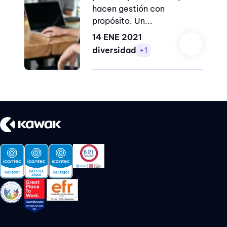
trabajo
hacen gestión con
propósito. Un...
ego
14 ENE 2021
liderazgo
diversidad
+1
compasivo
trabajo por
resultados
abandono
actuar
amor propio
apps didácticas
autoestima
beneficios scrum
comunicación