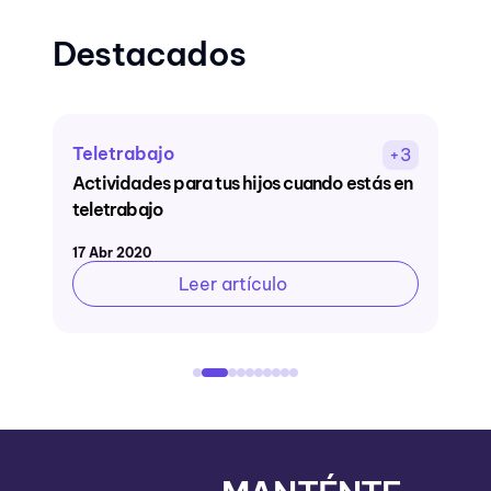
Destacados
Teletrabajo
a
+3
Actividades para tus hijos cuando estás en
A
teletrabajo
a
17 Abr 2020
0
Leer artículo