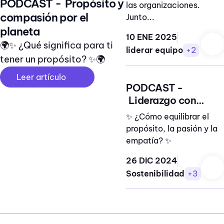
PODCAST - Propósito y
las organizaciones.
compasión por el
Junto...
planeta
10 ENE 2025
🌍✨ ¿Qué significa para ti
liderar equipo
+2
tener un propósito? ✨🌍
Leer artículo
PODCAST -
Liderazgo con
propósito
✨ ¿Cómo equilibrar el
propósito, la pasión y la
empatía? ✨
26 DIC 2024
Sostenibilidad
+3