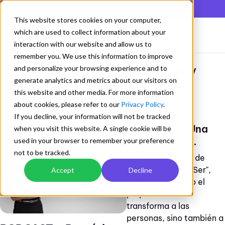
En lista de los mejores QMS según Gartner Digital Markets
This website stores cookies on your computer,
which are used to collect information about your
interaction with our website and allow us to
remember you. We use this information to improve
and personalize your browsing experience and to
Ser feliz - Balance vida personal y
generate analytics and metrics about our visitors on
laboral
this website and other media. For more information
diversidad
/
about cookies, please refer to our
Privacy Policy
.
If you decline, your information will not be tracked
PODCAST - Una
when you visit this website. A single cookie will be
empresa con
used in your browser to remember your preference
+2
Sostenibilidad
Propósito
not to be tracked.
En el episodio 52 de
"FloreSer para haSer",
Accept
Decline
exploramos cómo el
propósito no sólo
transforma a las
personas, sino también a