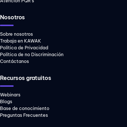
Atención PQR's
esencia
hacer
Nosotros
historia KAWAK
Sobre nosotros
home office
Trabaja en KAWAK
Política de Privacidad
humillacion
Política de no Discriminación
injusticia
Contáctanos
juegos para
niños
Recursos gratuitos
mala
comunicación
Webinars
Blogs
miedos
Base de conocimiento
Preguntas Frecuentes
productividad de
equipos