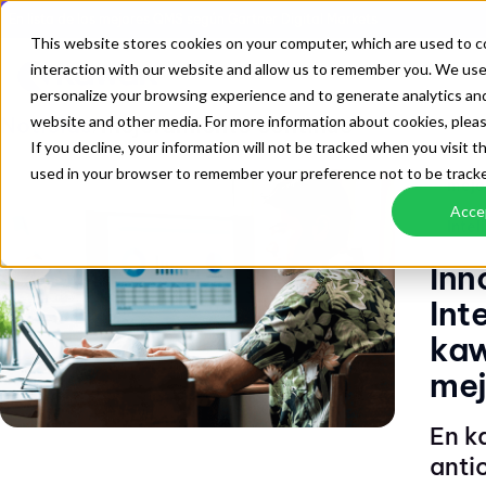
En lista de los mejores QMS según Gartner Digital Markets
This website stores cookies on your computer, which are used to co
interaction with our website and allow us to remember you. We use
personalize your browsing experience and to generate analytics and 
Noticias
website and other media. For more information about cookies, pleas
mejoramiento continuo
/
If you decline, your information will not be tracked when you visit th
used in your browser to remember your preference not to be track
mejo
Acce
Intel
Inn
Int
kaw
mej
En k
anti