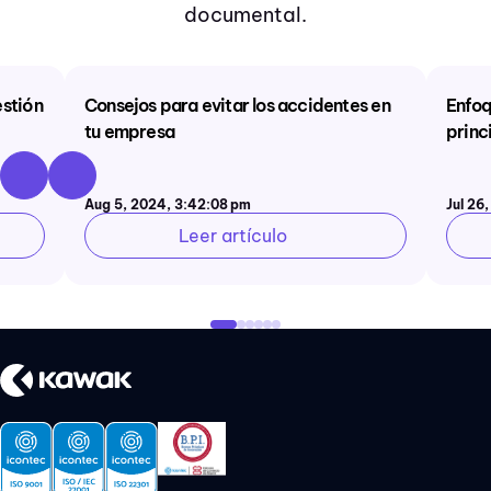
documental.
estión
Consejos para evitar los accidentes en
Enfoq
tu empresa
princ
Aug 5, 2024, 3:42:08 Pm
Jul 26
Leer artículo