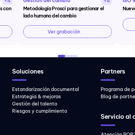
Gestión del cambio
ISO 
+4
+4
s con
Metodología Prosci para gestionar el
Nuev
lado humano del cambio
Ver grabación
Soluciones
Partners
Estandarización documental
Programa de p
Estrategia & mejoras
Blog de partne
Gestión del talento
Riesgos y cumplimiento
Servicio al 
Atención PQR'