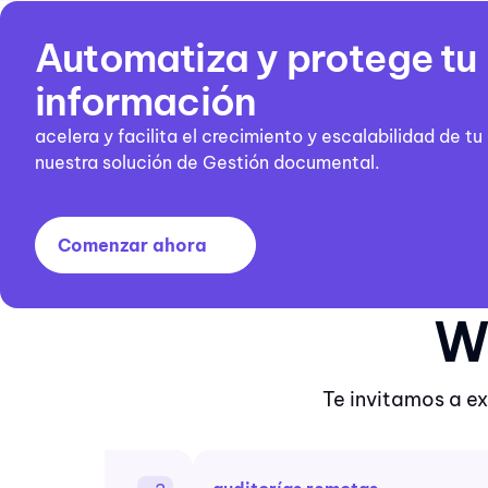
Automatiza y protege tu
información
acelera y facilita el crecimiento y escalabilidad de t
nuestra solución de Gestión documental.
Comenzar ahora
W
Te invitamos a e