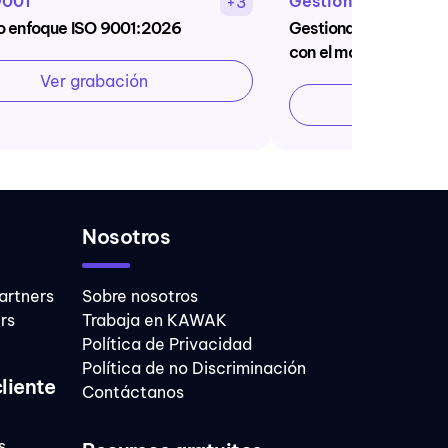
9001
Gestión del cambio
+3
o enfoque ISO 9001:2026
Gestiona los cambios 
con el modelo ADKAR
Ver grabación
Ver graba
Nosotros
artners
Sobre nosotros
rs
Trabaja en KAWAK
Política de Privacidad
Política de no Discriminación
cliente
Contáctanos
s