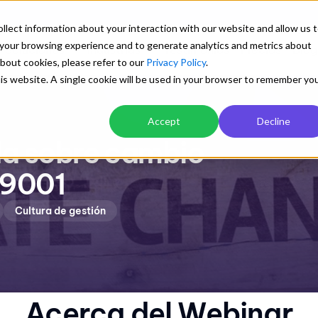
llect information about your interaction with our website and allow us 
your browsing experience and to generate analytics and metrics about
Soluciones
Industrias
Testimonios
Precios
Blog
about cookies, please refer to our
Privacy Policy
.
this website. A single cookie will be used in your browser to remember yo
Explora
Accept
Decline
a sobre cambio
Transforma tu gestión
Blog con artículos de interés
Mejor desempeño en logística y
Una biblioteca preparada para aprender sobre
Orden documental centralizado y con
transporte
 9001
los sistemas de gestión empresarial
para todos
Ver detalle
Cultura de gestión
Control automático de versiones
Cuantificación de visua
y descargas
Trazabilidad y control de cambios
Explorar
Acerca del Webinar