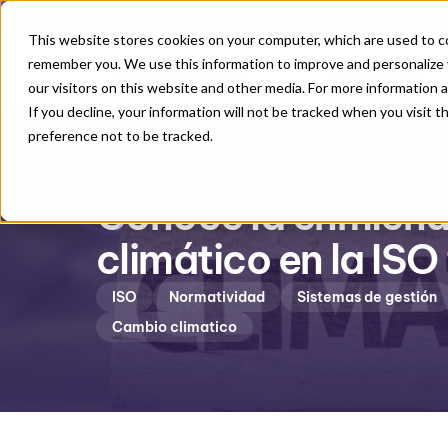
En lista de los mejores QMS según Gartner Digital Markets
This website stores cookies on your computer, which are used to co
remember you. We use this information to improve and personalize 
Crecimiento
our visitors on this website and other media. For more information 
If you decline, your information will not be tracked when you visit 
preference not to be tracked.
Webinar
Conoce la enmiend
climático en la ISO
ISO
Normatividad
Sistemas de gestión
Cambio climatico