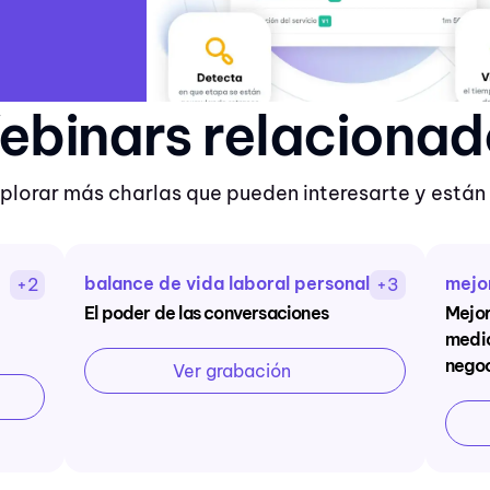
ebinars relacionad
xplorar más charlas que pueden interesarte y están 
balance de vida laboral personal
mejo
+2
+3
El poder de las conversaciones
Mejor
medic
nego
Ver grabación