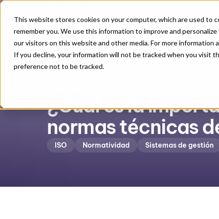
En lista de los mejores QMS según Gartner Digital Markets
This website stores cookies on your computer, which are used to co
remember you. We use this information to improve and personalize 
Crecimiento
our visitors on this website and other media. For more information 
If you decline, your information will not be tracked when you visit 
preference not to be tracked.
Webinar
¿Cuál es la importa
normas técnicas d
ISO
Normatividad
Sistemas de gestión