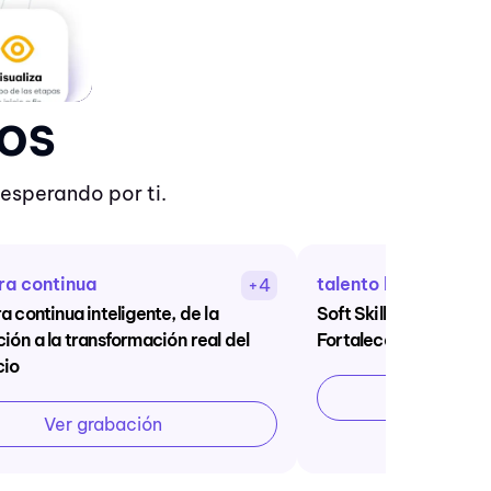
os
esperando por ti.
ra continua
talento humano
+4
a continua inteligente, de la
Soft Skills en la Era D
ión a la transformación real del
Fortalecer a tu Equip
cio
Ver graba
Ver grabación