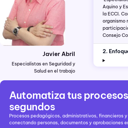
Aquino y Es
la ECCI. C
o
organismo 
participaci
Consejo Co
2. Enfoqu
Javier Abril
Especialistas en Seguridad y
Salud en el trabajo
Automatiza tus procesos
segundos
Procesos pedagógicos, administrativos, financieros y
conectando personas, documentos y aprobaciones en u