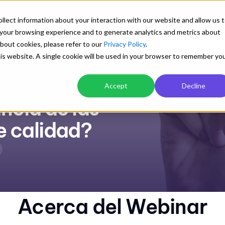
llect information about your interaction with our website and allow us 
your browsing experience and to generate analytics and metrics about
Soluciones
Industrias
Testimonios
Precios
Blog
about cookies, please refer to our
Privacy Policy
.
this website. A single cookie will be used in your browser to remember yo
Explora
Accept
Decline
ncia de las
Transforma tu gestión
Blog con artículos de interés
Mejor desempeño en logística y
Una biblioteca preparada para aprender sobre
Orden documental centralizado y con
transporte
e calidad?
los sistemas de gestión empresarial
para todos
Ver detalle
Control automático de versiones
Cuantificación de visua
y descargas
Trazabilidad y control de cambios
Explorar
Acerca del Webinar