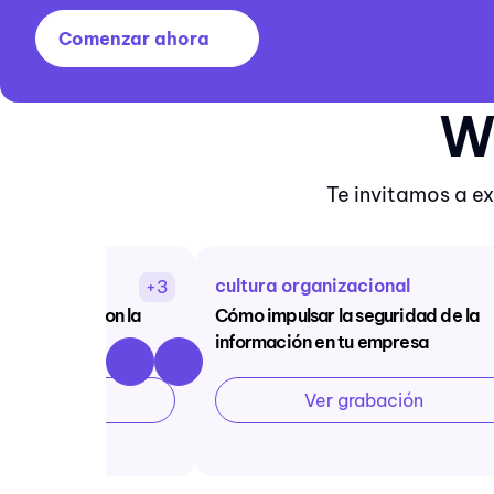
Comenzar ahora
W
Te invitamos a e
cultura organizacional
+3
tu empresa con la
Cómo impulsar la seguridad de la
el SG-SST
información en tu empresa
abación
Ver grabación