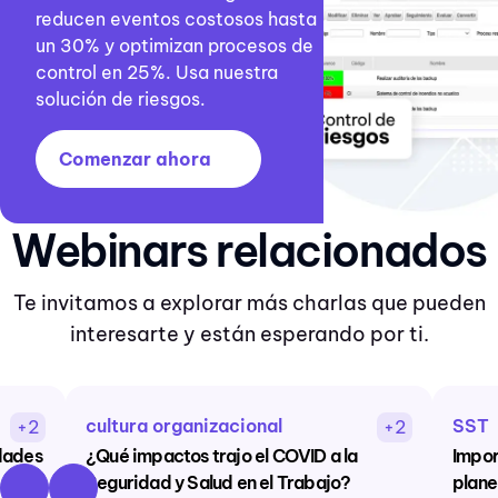
reducen eventos costosos hasta
un 30% y optimizan procesos de
control en 25%. Usa nuestra
solución de riesgos.
Comenzar ahora
Webinars relacionados
Te invitamos a explorar más charlas que pueden
interesarte y están esperando por ti.
cultura organizacional
SST
+2
+2
dades
¿Qué impactos trajo el COVID a la
Impor
Seguridad y Salud en el Trabajo?
plane