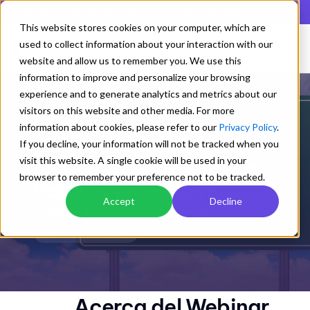
En lista de los mejores QMS según Gartner Digital Markets
This website stores cookies on your computer, which are
used to collect information about your interaction with our
website and allow us to remember you. We use this
information to improve and personalize your browsing
experience and to generate analytics and metrics about our
visitors on this website and other media. For more
Webinar
information about cookies, please refer to our
Privacy Policy
.
¿Qué tener en cuenta en la
If you decline, your information will not be tracked when you
creación de la Matriz de
visit this website. A single cookie will be used in your
browser to remember your preference not to be tracked.
Peligros y Riesgos?
Accept
Decline
gestión de riesgos
Normatividad
matriz de riesgos
Acerca del Webinar