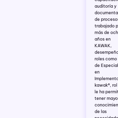
auditoría y
documenta
de proceso
trabajado 
más de oc
años en
KAWAK,
desempeñ
roles como 
de Especial
en
Implement
kawak®, rol
le ha permi
tener mayo
conocimie
de las