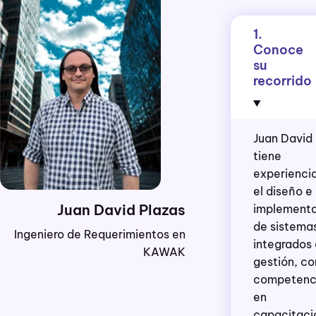
1.
Conoce
su
recorrido
Juan David
tiene
experienci
el diseño e
Juan David Plazas
implement
de sistema
Ingeniero de Requerimientos en
integrados
KAWAK
gestión, co
competenc
en
capacitaci