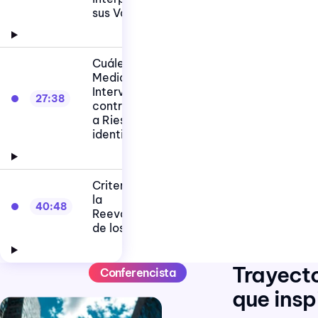
sus Variables
Cuáles son las
Medidas de
Intervención y
27:38
control frente
a Riesgos
identificados
Criterios para
la
40:48
Reevaluación
de los Peligros
Trayect
Conferencista
que insp