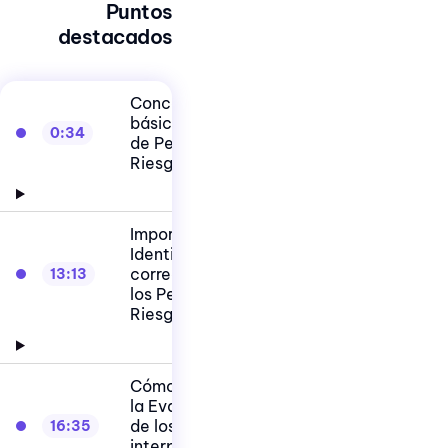
Puntos
destacados
Conceptos
básicos Matriz
0:34
de Peligros y
Riesgos
Importancia de
Identificar
correctamente
13:13
los Peligros y
Riesgos
Cómo realizar
la Evaluación
de los Riesgos
16:35
interpretando