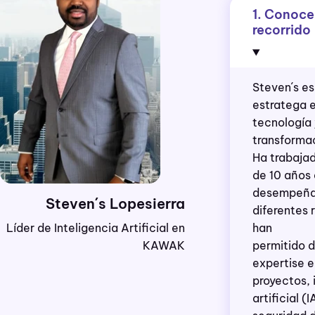
1. Conoce
recorrido
Steven´s es
estratega 
tecnología 
transformac
Ha trabaja
de 10 años
desempeñ
Steven´s Lopesierra
diferentes 
Líder de Inteligencia Artificial en
han
KAWAK
permitido d
expertise e
proyectos, 
artificial (