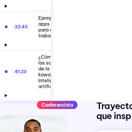
Ejemplos de
apps con IA
32:43
para el
trabajo
¿Cómo usa
las soluciones
de la suite
41:23
kawak®
Inteligencia
artificial?
Trayect
Conferencista
que insp