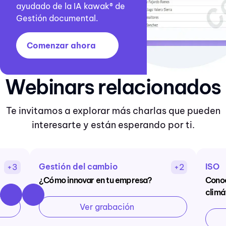
ayudado de la IA kawak® de
Gestión documental.
Comenzar ahora
Webinars relacionados
Te invitamos a explorar más charlas que pueden
interesarte y están esperando por ti.
Gestión del cambio
ISO
+3
+2
¿Cómo innovar en tu empresa?
Conoc
climá
Ver grabación