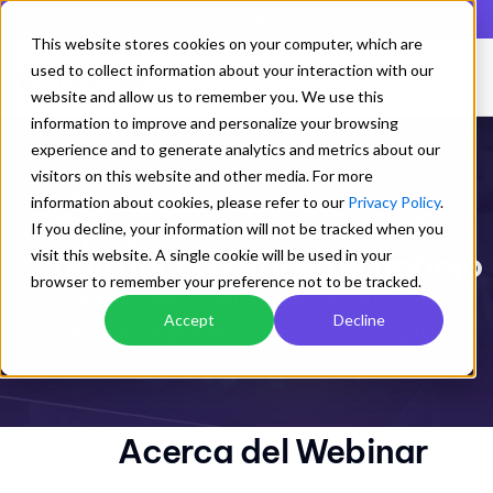
En lista de los mejores QMS según Gartner Digital Markets
This website stores cookies on your computer, which are
used to collect information about your interaction with our
website and allow us to remember you. We use this
information to improve and personalize your browsing
experience and to generate analytics and metrics about our
visitors on this website and other media. For more
Webinar
information about cookies, please refer to our
Privacy Policy
.
Tips y herramientas de IA
If you decline, your information will not be tracked when you
para incorporar en el trabajo
visit this website. A single cookie will be used in your
browser to remember your preference not to be tracked.
cultura organizacional
Inteligencia artificial
Accept
Decline
Sistemas de gestión
Transformación digital
Acerca del Webinar