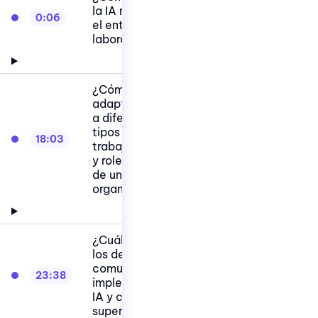
la IA mejorar
0:06
el entorno
laboral?
¿Cómo se
adapta la IA
a diferentes
tipos de
18:03
trabajadores
y roles dentro
de una
organización?
¿Cuáles son
los desafíos
comunes al
23:38
implementar
IA y cómo
superarlos?