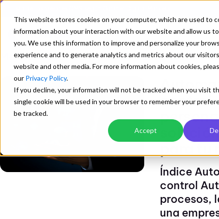
En lista de los mejores QMS según Gartner Digital Markets
This website stores cookies on your computer, which are used to c
information about your interaction with our website and allow us 
you. We use this information to improve and personalize your brow
Mejorando los Sistemas de Gestion ISO
experience and to generate analytics and metrics about our visitors
website and other media. For more information about cookies, pleas
our
Privacy Policy
.
Automat
If you decline, your information will not be tracked when you visit t
control
single cookie will be used in your browser to remember your prefer
personal
be tracked.
solución
Accept
De
para tu
Índice Aut
control Au
procesos, l
una empresa