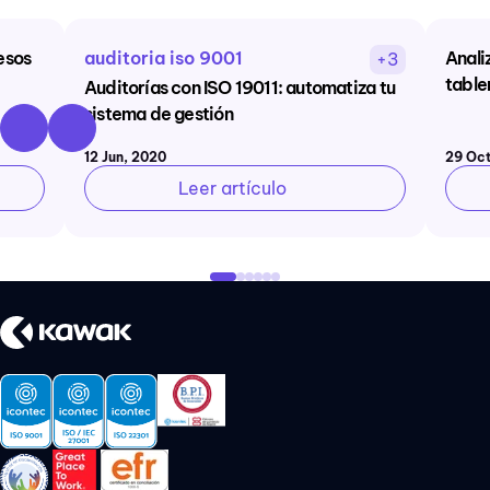
esos
auditoria iso 9001
Anali
+3
table
Auditorías con ISO 19011: automatiza tu
sistema de gestión
12 Jun, 2020
29 Oct
Leer artículo