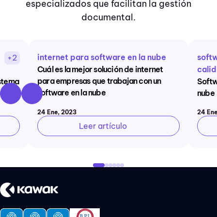
especializados que facilitan la gestión
documental.
internet para software en la nube
soft
+2
Cuál es la mejor solución de internet
cali
para empresas que trabajan con un
stema
Softw
software en la nube
nube
24 Ene, 2023
24 Ene
Leer artículo