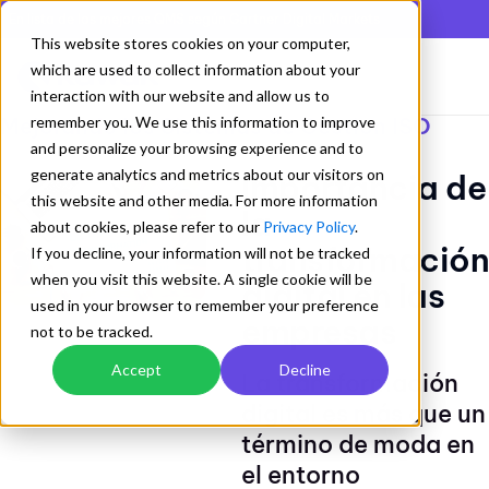
En lista de los mejores QMS según Gartner Digital Markets
This website stores cookies on your computer,
which are used to collect information about your
interaction with our website and allow us to
Mejorando los Sistemas de Gestion ISO
remember you. We use this information to improve
and personalize your browsing experience and to
generate analytics and metrics about our visitors on
Importancia de
this website and other media. For more information
la
about cookies, please refer to our
Privacy Policy
.
transformación
If you decline, your information will not be tracked
when you visit this website. A single cookie will be
digital en las
used in your browser to remember your preference
empresas
not to be tracked.
Accept
Decline
La transformación
digital es más que un
término de moda en
el entorno