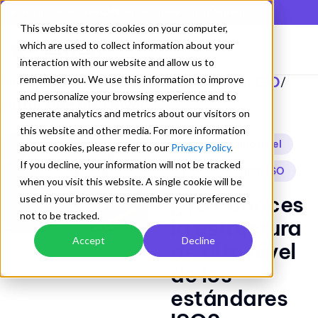
En lista de los mejores QMS según Gartner Digital Markets
This website stores cookies on your computer,
which are used to collect information about your
interaction with our website and allow us to
Mejorando los Sistemas de Gestion ISO
remember you. We use this information to improve
/
and personalize your browsing experience and to
estructura alto nivel
generate analytics and metrics about our visitors on
this website and other media. For more information
estructura alto nivel
about cookies, please refer to our
Privacy Policy
.
If you decline, your information will not be tracked
ISO
normas ISO
when you visit this website. A single cookie will be
¿Ya conoces
used in your browser to remember your preference
not to be tracked.
la estructura
Accept
Decline
de alto nivel
de los
estándares