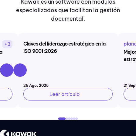
Kawak es un software con módulos
especializados que facilitan la gestión
documental.
Claves del liderazgo estratégico en la
plan
+3
ISO 9001:2026
la
Mejor
estra
25 Ago, 2025
21 Sep
Leer artículo