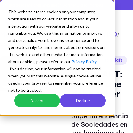
En lista de los mejores QMS según Gartner Digital Markets
This website stores cookies on your computer,
which are used to collect information about your
interaction with our website and allow us to
Mejorando los Sistemas de Gestion ISO
remember you. We use this information to improve
/
and personalize your browsing experience and to
sagrlaft
generate analytics and metrics about our visitors on
this website and other media. For more information
sagrlaft
sagrilaft
about cookies, please refer to our
Privacy Policy
.
If you decline, your information will not be tracked
SAGRLAFT:
when you visit this website. A single cookie will be
Todo lo que
used in your browser to remember your preference
not to be tracked.
debe saber
Accept
Decline
La
Superintendencia
de Sociedades en
sus funciones de