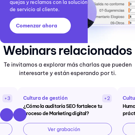
quejas y reclamos con la solución
de servicio al cliente.
Comenzar ahora
Webinars relacionados
Te invitamos a explorar más charlas que pueden
interesarte y están esperando por ti.
Cultura de gestión
Cultu
+3
+2
¿Cómo la auditoría SEO fortalece tu
Human
proceso de Marketing digital?
práct
Ver grabación