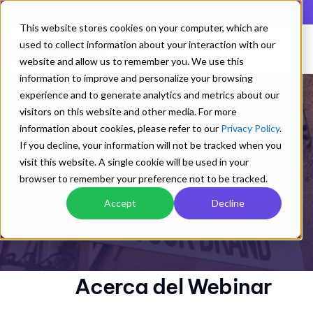
En lista de los mejores QMS según Gartner Digital Markets
This website stores cookies on your computer, which are
used to collect information about your interaction with our
website and allow us to remember you. We use this
information to improve and personalize your browsing
experience and to generate analytics and metrics about our
visitors on this website and other media. For more
Webinar
information about cookies, please refer to our
Privacy Policy
.
Comunicación de Marca en
If you decline, your information will not be tracked when you
redes sociales
visit this website. A single cookie will be used in your
browser to remember your preference not to be tracked.
cultura organizacional
Sistemas de gestión
Accept
Decline
Posicionamiento de marca
Acerca del Webinar