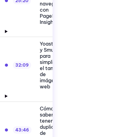
25:20
navegación
con
PageSpeed
Insights
Yoast SEO
y Smush
para
simplificar
32:09
el tamaño
de
imágenes
web
Cómo
saber si
tenemos
duplicidad
43:46
de