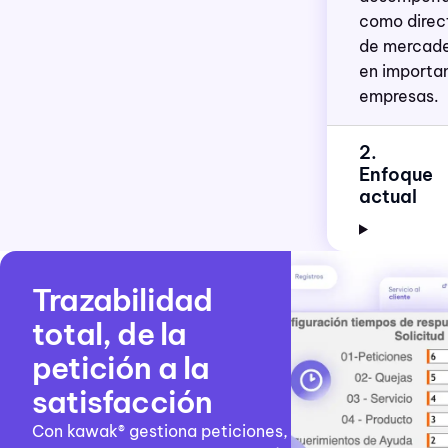
como direc
de mercad
en importa
empresas.
2.
Enfoque
actual
Trazabilidad
total, de la
petición a la
satisfacción
Con kawak® g
estiona peticiones,