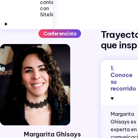
contenido
con
Siteliner
Trayect
Conferencista
que insp
1.
Conoce
su
recorrido
Margarita
Ghisays es
experta en
Margarita Ghisays
comunicac