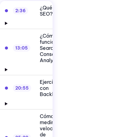
¿Qué es
2:36
SEO?
¿Cómo
funciona
Search
13:05
Console
Analytics?
Ejercicio
con
20:55
Backlink
Cómo
medir la
velocidad
de