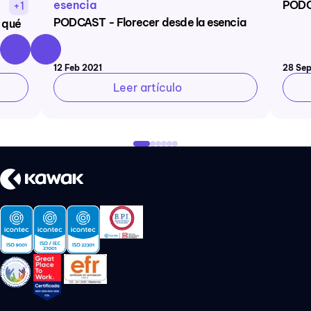
esencia
PODCA
+1
PODCAST - Florecer desde la esencia
 qué
12 Feb 2021
28 Sep
Leer artículo