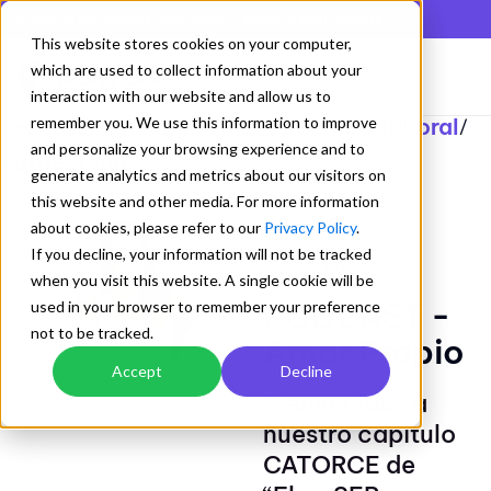
En lista de los mejores QMS según Gartner Digital Markets
This website stores cookies on your computer,
which are used to collect information about your
interaction with our website and allow us to
Ser feliz - Balance vida personal y laboral
remember you. We use this information to improve
/
and personalize your browsing experience and to
autoestima
generate analytics and metrics about our visitors on
this website and other media. For more information
autoestima
about cookies, please refer to our
Privacy Policy
.
If you decline, your information will not be tracked
amor propio
when you visit this website. A single cookie will be
PODCAST -
used in your browser to remember your preference
not to be tracked.
Amor Propio
Accept
Decline
Bienvenidos a
nuestro capítulo
CATORCE de