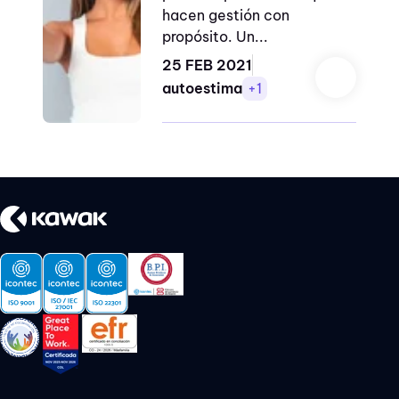
trabajo
hacen gestión con
propósito. Un...
ego
25 FEB 2021
liderazgo
autoestima
+1
compasivo
trabajo por
resultados
abandono
actuar
amor propio
apps didácticas
autoestima
beneficios scrum
comunicación