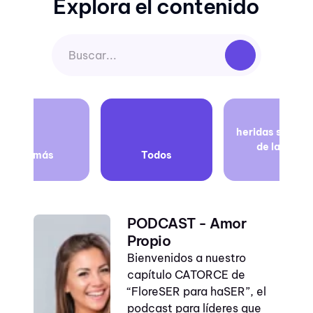
Explora el contenido
empresa
heridas sagrad
consciente
de la vida
Ver más
Todos
propósito
propósito
empresarial
PODCAST - Amor
que es el ego
Propio
Bienvenidos a nuestro
actividades para
capítulo CATORCE de
niños en casa
“FloreSER para haSER”, el
confianza en el
podcast para líderes que