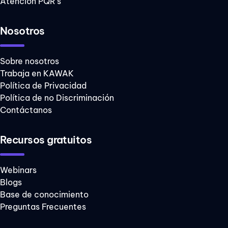
Atención PQR's
esencia
hacer
Nosotros
historia KAWAK
Sobre nosotros
home office
Trabaja en KAWAK
Política de Privacidad
humillacion
Política de no Discriminación
injusticia
Contáctanos
juegos para
niños
Recursos gratuitos
mala
comunicación
Webinars
Blogs
miedos
Base de conocimiento
Preguntas Frecuentes
productividad de
equipos