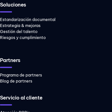
Soluciones
asertiva
comunicación
Estandarización documental
organizacional
Estrategia & mejoras
comunicación
Gestión del talento
toxica equipos
Riesgos y cumplimiento
cuarentena
cumple metas
Partners
diversidad
empoderamiento
Programa de partners
femenino
Blog de partners
emprendimiento
sostenible
Servicio al cliente
escasez