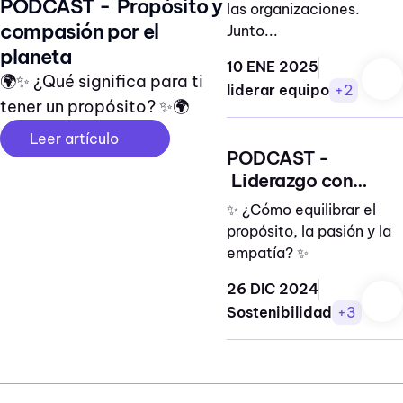
PODCAST - Propósito y
las organizaciones.
compasión por el
Junto...
planeta
10 ENE 2025
🌍✨ ¿Qué significa para ti
liderar equipo
+2
tener un propósito? ✨🌍
Leer artículo
PODCAST -
Liderazgo con
propósito
✨ ¿Cómo equilibrar el
propósito, la pasión y la
empatía? ✨
26 DIC 2024
Sostenibilidad
+3