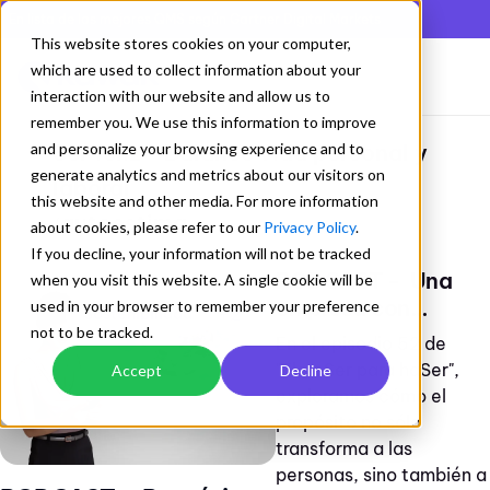
En lista de los mejores QMS según Gartner Digital Markets
This website stores cookies on your computer,
which are used to collect information about your
interaction with our website and allow us to
remember you. We use this information to improve
and personalize your browsing experience and to
Ser feliz - Balance vida personal y
generate analytics and metrics about our visitors on
laboral
this website and other media. For more information
autoestima
/
about cookies, please refer to our
Privacy Policy
.
If you decline, your information will not be tracked
PODCAST - Una
when you visit this website. A single cookie will be
empresa con
used in your browser to remember your preference
+2
Sostenibilidad
Propósito
not to be tracked.
En el episodio 52 de
"FloreSer para haSer",
Accept
Decline
exploramos cómo el
propósito no sólo
transforma a las
personas, sino también a