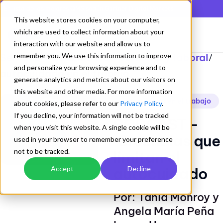
En lista de los mejores QMS según Gartner Digital Markets
This website stores cookies on your computer,
which are used to collect information about your
interaction with our website and allow us to
Ser feliz - Balance vida personal y laboral
remember you. We use this information to improve
/
and personalize your browsing experience and to
autocuidado en el trabajo
generate analytics and metrics about our visitors on
this website and other media. For more information
autocuidado en el trabajo
about cookies, please refer to our
Privacy Policy
.
If you decline, your information will not be tracked
PODCAST -
when you visit this website. A single cookie will be
Creencias que
used in your browser to remember your preference
not to be tracked.
limitan el
autocuidado
Accept
Decline
Por: Tania Monroy y
Angela María Peña