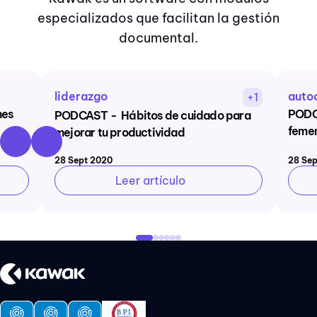
especializados que facilitan la gestión
documental.
liderazgo
auto
+1
nes
PODCA
PODCAST - Hábitos de cuidado para
femen
mejorar tu productividad
28 Sept 2020
28 Sep
Leer artículo