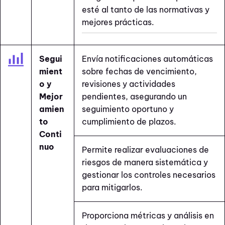
esté al tanto de las normativas y
mejores prácticas.
Segui
Envía notificaciones automáticas
mient
sobre fechas de vencimiento,
o y
revisiones y actividades
Mejor
pendientes, asegurando un
amien
seguimiento oportuno y
to
cumplimiento de plazos.
Conti
nuo
Permite realizar evaluaciones de
riesgos de manera sistemática y
gestionar los controles necesarios
para mitigarlos.
Proporciona métricas y análisis en