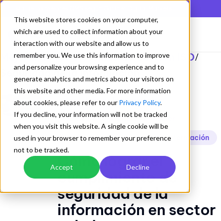
En lista de los mejores QMS según Gartner Digital Markets
This website stores cookies on your computer,
which are used to collect information about your
interaction with our website and allow us to
Mejorando los Sistemas de Gestion ISO
remember you. We use this information to improve
/
and personalize your browsing experience and to
Seguridad de la información
generate analytics and metrics about our visitors on
this website and other media. For more information
Seguridad de la información
about cookies, please refer to our
Privacy Policy
.
If you decline, your information will not be tracked
software seguridad información
when you visit this website. A single cookie will be
incidentes de seguridad de la información
used in your browser to remember your preference
not to be tracked.
Cómo lograr el
Accept
Decline
cumplimiento de
seguridad de la
información en sector