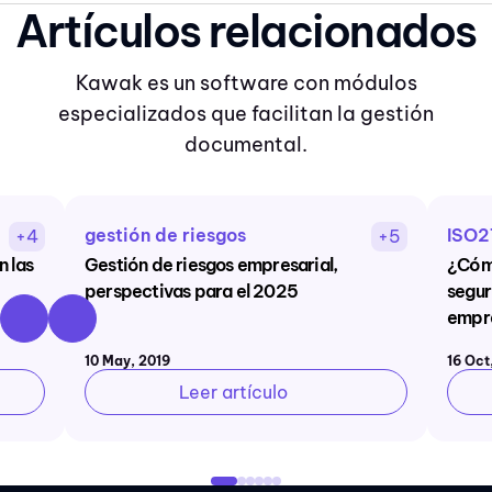
Artículos relacionados
Kawak es un software con módulos
especializados que facilitan la gestión
documental.
gestión de riesgos
ISO2
+4
+5
n las
Gestión de riesgos empresarial,
¿Cómo
perspectivas para el 2025
segur
empr
10 May, 2019
16 Oct
Leer artículo