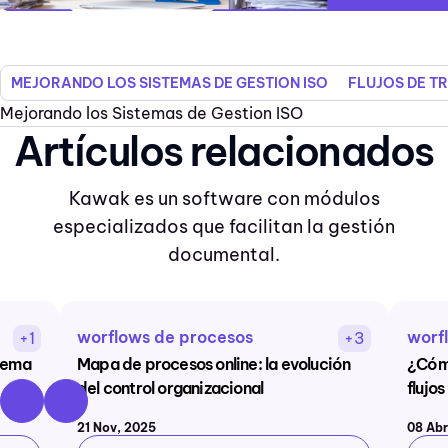
MEJORANDO LOS SISTEMAS DE GESTION ISO
FLUJOS DE T
Mejorando los Sistemas de Gestion ISO
Artículos relacionados
Kawak es un software con módulos
especializados que facilitan la gestión
documental.
worflows de procesos
worf
+1
+3
stema
Mapa de procesos online: la evolución
¿Cómo
del control organizacional
flujo
21 Nov, 2025
08 Abr