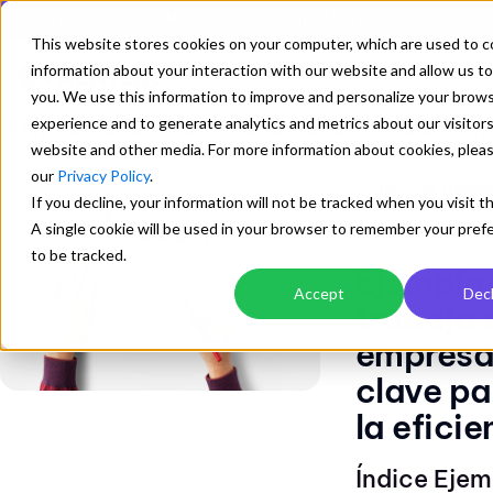
En lista de los mejores QMS según Gartner Digital Markets
This website stores cookies on your computer, which are used to c
information about your interaction with our website and allow us 
you. We use this information to improve and personalize your brow
Mejorando los Sistemas de Gestion ISO
experience and to generate analytics and metrics about our visitors
fluj
/
website and other media. For more information about cookies, pleas
our
Privacy Policy
.
flujos de trabaj
If you decline, your information will not be tracked when you visit t
A single cookie will be used in your browser to remember your pref
flujos automati
to be tracked.
Ejemplo 
Accept
Decl
trabajo 
empresa
clave pa
la eficie
Índice Ejem