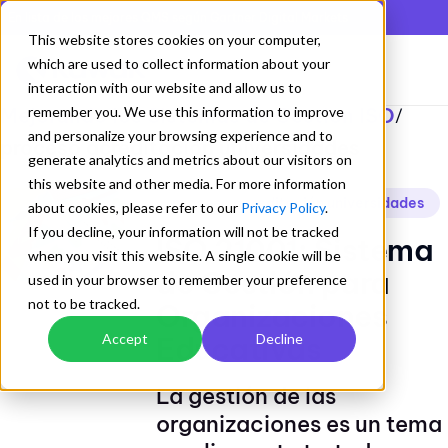
En lista de los mejores QMS según Gartner Digital Markets
This website stores cookies on your computer,
which are used to collect information about your
interaction with our website and allow us to
Mejorando los Sistemas de Gestion ISO
remember you. We use this information to improve
/
and personalize your browsing experience and to
proceso acreditación universidades
generate analytics and metrics about our visitors on
this website and other media. For more information
proceso acreditación universidades
about cookies, please refer to our
Privacy Policy
.
If you decline, your information will not be tracked
ISO 21001: Sistema
when you visit this website. A single cookie will be
de Gestión para
used in your browser to remember your preference
not to be tracked.
Organizaciones
Educativas
Accept
Decline
La gestión de las
organizaciones es un tema