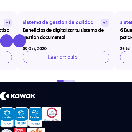
sistema de gestión de calidad
sist
+1
+1
atiza
Beneficios de digitalizar tu sistema de
6 Bue
gestión documental
para 
09 Oct, 2020
26 Jul
Leer artículo