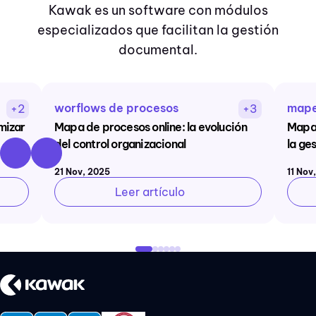
Kawak es un software con módulos
especializados que facilitan la gestión
documental.
worflows de procesos
map
+2
+3
imizar
Mapa de procesos online: la evolución
Mapa 
del control organizacional
la ge
21 Nov, 2025
11 Nov
Leer artículo