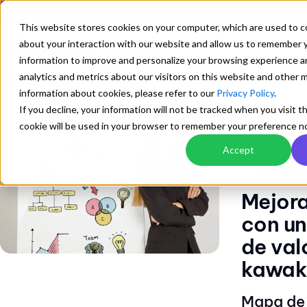
En lista de los mejores QMS según Gartner Digital Markets
This website stores cookies on your computer, which are used to co
about your interaction with our website and allow us to remember 
information to improve and personalize your browsing experience 
Mejorando los Sistemas de Gestion ISO
analytics and metrics about our visitors on this website and other 
worf
/
information about cookies, please refer to our
Privacy Policy
.
If you decline, your information will not be tracked when you visit t
worflows d
cookie will be used in your browser to remember your preference no
flujos de tr
Accept
flujos auto
Mejora
con un
de valo
kawak
Mapa de 