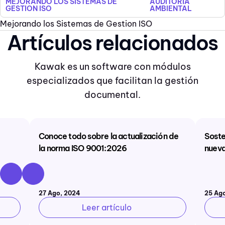
MEJORANDO LOS SISTEMAS DE
AUDITORÍA
GESTION ISO
AMBIENTAL
Mejorando los Sistemas de Gestion ISO
Artículos relacionados
Kawak es un software con módulos
especializados que facilitan la gestión
documental.
Conoce todo sobre la actualización de
Soste
la norma ISO 9001:2026
nuev
27 Ago, 2024
25 Ag
Leer artículo