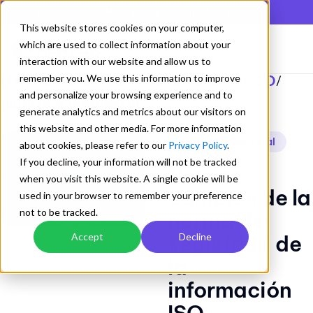
En lista de los mejores QMS según Gartner Digital Markets
This website stores cookies on your computer,
which are used to collect information about your
interaction with our website and allow us to
Mejorando los Sistemas de Gestion ISO
remember you. We use this information to improve
/
and personalize your browsing experience and to
auditoría ambiental
generate analytics and metrics about our visitors on
this website and other media. For more information
auditoría ambiental
about cookies, please refer to our
Privacy Policy
.
If you decline, your information will not be tracked
Nuevos
when you visit this website. A single cookie will be
cambios de la
used in your browser to remember your preference
not to be tracked.
norma de
seguridad de
Accept
Decline
la
información