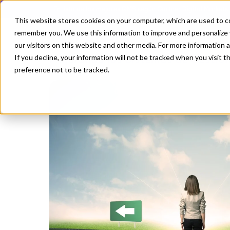
En lista de los mejores QMS según Gartner Digital Markets
This website stores cookies on your computer, which are used to co
remember you. We use this information to improve and personalize 
Crecimiento
our visitors on this website and other media. For more information 
If you decline, your information will not be tracked when you visit 
Mejorando los Sistemas de Gestio
preference not to be tracked.