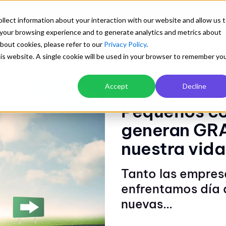
llect information about your interaction with our website and allow us 
your browsing experience and to generate analytics and metrics about
Soluciones
Industrias
Testimonios
Precios
Blog
about cookies, please refer to our
Privacy Policy
.
this website. A single cookie will be used in your browser to remember yo
n ISO
uso del plastico
/
Explora
uso del plastico
seden
Accept
Decline
Transforma tu gestión
Blog con artículos de interés
Mejor desempeño en logística y
Pequeños c
Una biblioteca preparada para aprender sobre
Orden documental centralizado y con
transporte
los sistemas de gestión empresarial
generan GR
para todos
Ver detalle
nuestra vida
Control automático de versiones
Cuantificación de visua
y descargas
Tanto las empres
Trazabilidad y control de cambios
enfrentamos día a
Explorar
nuevas...