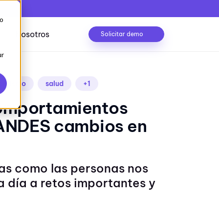
to
Nosotros
Solicitar demo
ur
tarismo
salud
+1
Caso de éxito
omportamientos
trolado
Conocerlo
ANDES cambios en
lizaciones
Seguridad de la información
as como las personas nos
 día a retos importantes y