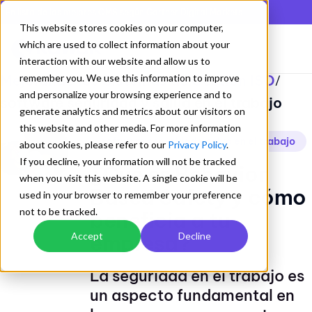
En lista de los mejores QMS según Gartner Digital Markets
This website stores cookies on your computer,
which are used to collect information about your
interaction with our website and allow us to
Mejorando los Sistemas de Gestion ISO
remember you. We use this information to improve
/
and personalize your browsing experience and to
software seguridad y salud en el trabajo
generate analytics and metrics about our visitors on
this website and other media. For more information
software seguridad y salud en el trabajo
about cookies, please refer to our
Privacy Policy
.
If you decline, your information will not be tracked
¿Qué es Behavior
when you visit this website. A single cookie will be
Based Safety y cómo
used in your browser to remember your preference
not to be tracked.
beneficia a tu
empresa?
Accept
Decline
La seguridad en el trabajo es
un aspecto fundamental en