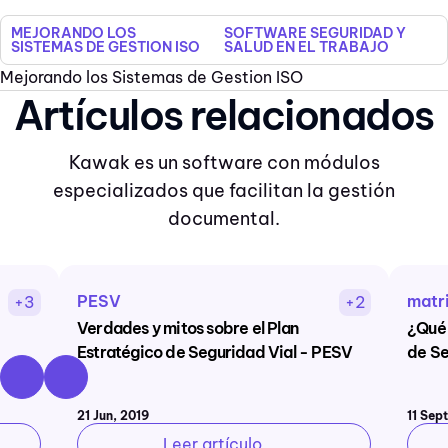
MEJORANDO LOS
SOFTWARE SEGURIDAD Y
SISTEMAS DE GESTION ISO
SALUD EN EL TRABAJO
Mejorando los Sistemas de Gestion ISO
Artículos relacionados
Kawak es un software con módulos
especializados que facilitan la gestión
documental.
PESV
matri
+3
+2
Verdades y mitos sobre el Plan
¿Qué 
Estratégico de Seguridad Vial - PESV
de Se
21 Jun, 2019
11 Sep
Leer artículo