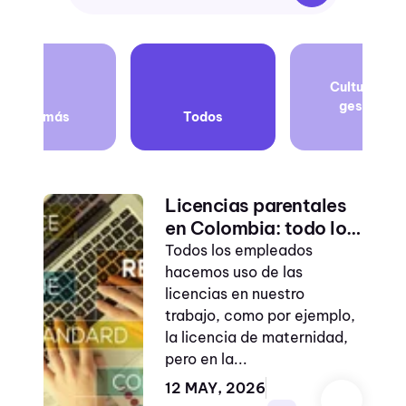
Seguridad y
Cultura de
salud
gestión
Ver más
Todos
Inteligencia
artificial
balance de vida
Licencias parentales
laboral personal
en Colombia: todo lo
Balance de vida
que debes saber de la
Todos los empleados
Ley 2114:2021
hacemos uso de las
Ciberseguridad
licencias en nuestro
planeación
trabajo, como por ejemplo,
estratégica
la licencia de maternidad,
pero en la...
ISO 27001
12 MAY, 2026
servicio al