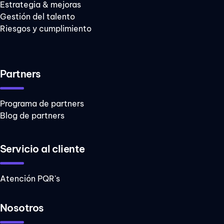
Estrategia & mejoras
riesgos
Gestión del talento
indicadores
Riesgos y cumplimiento
ADKAR
Metodologías
Partners
ágiles
liderazgo
Programa de partners
mejora continua
Blog de partners
Gestión
ambiental
Servicio al cliente
ISO
Atención PQR's
SG-SST
SGSI
Nosotros
Seguridad