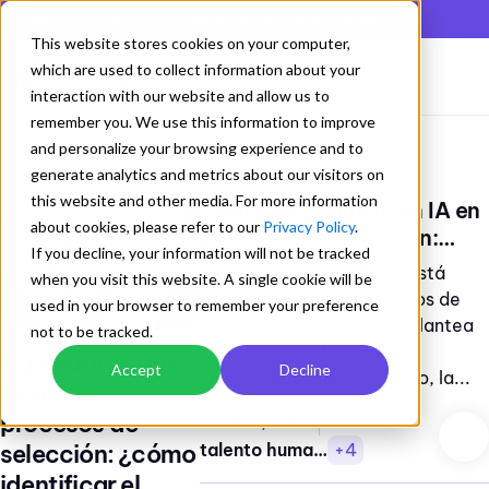
En lista de los mejores QMS según Gartner Digital Markets
This website stores cookies on your computer,
which are used to collect information about your
interaction with our website and allow us to
remember you. We use this information to improve
and personalize your browsing experience and to
Webinars
Ley 2114:2021
/
generate analytics and metrics about our visitors on
this website and other media. For more information
Candidatos que usan IA en
about cookies, please refer to our
Privacy Policy
.
procesos de selección:
talento
If you decline, your information will not be tracked
+4
¿cómo identificar el
humano
La Inteligencia Artificial está
when you visit this website. A single cookie will be
conocimiento real?
transformando los procesos de
used in your browser to remember your preference
selección, pero también plantea
not to be tracked.
un nuevo desafío: ¿cómo
Candidatos que
Accept
Decline
identificar el conocimiento, la...
usan IA en
procesos de
23 JUL, 2026
selección: ¿cómo
talento humano
+4
identificar el