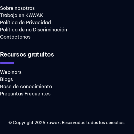
digital
Sobre nosotros
Trabaja en KAWAK
optimizar
Política de Privacidad
procesos
Política de no Discriminación
sistema
Contáctanos
integrado de
gestión
Recursos gratuitos
talento humano
Webinars
BYOD
Blogs
Ciberamenazas
Base de conocimiento
Preguntas Frecuentes
DOFA
Huella de
carbono
© Copyright 2026 kawak. Reservados todos los derechos.
Kaizen