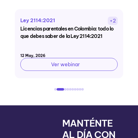
Ley 2114:2021
t
2
+2
Licencias parentales en Colombia: todo lo
C
que debes saber de la Ley 2114:2021
s
c
12 May, 2026
23
Ver webinar
MANTÉNTE
AL DÍA CON