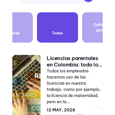
Seguridad y
Cultura de
salud
gestión
Ver más
Todos
Inteligencia
artificial
balance de vida
Licencias parentales
laboral personal
en Colombia: todo lo
Balance de vida
que debes saber de la
Todos los empleados
Ley 2114:2021
hacemos uso de las
Ciberseguridad
licencias en nuestro
planeación
trabajo, como por ejemplo,
estratégica
la licencia de maternidad,
pero en la...
ISO 27001
12 MAY, 2026
servicio al