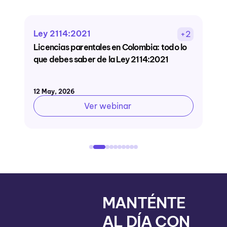
Ley 2114:2021
t
2
+2
Licencias parentales en Colombia: todo lo
C
que debes saber de la Ley 2114:2021
s
c
12 May, 2026
23
Ver webinar
MANTÉNTE
AL DÍA CON