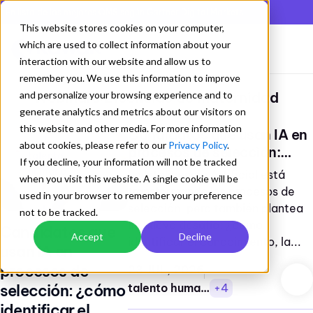
En lista de los mejores QMS según Gartner Digital Markets
This website stores cookies on your computer,
which are used to collect information about your
interaction with our website and allow us to
remember you. We use this information to improve
and personalize your browsing experience and to
Webinars
Licencias de maternidad
/
generate analytics and metrics about our visitors on
this website and other media. For more information
Candidatos que usan IA en
about cookies, please refer to our
Privacy Policy
.
procesos de selección:
talento
If you decline, your information will not be tracked
+4
¿cómo identificar el
humano
La Inteligencia Artificial está
when you visit this website. A single cookie will be
conocimiento real?
transformando los procesos de
used in your browser to remember your preference
selección, pero también plantea
not to be tracked.
un nuevo desafío: ¿cómo
Candidatos que
Accept
Decline
identificar el conocimiento, la...
usan IA en
procesos de
23 JUL, 2026
selección: ¿cómo
talento humano
+4
identificar el