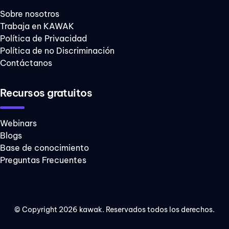
digital
Sobre nosotros
Trabaja en KAWAK
optimizar
Política de Privacidad
procesos
Política de no Discriminación
sistema
Contáctanos
integrado de
gestión
Recursos gratuitos
talento humano
Webinars
BYOD
Blogs
Ciberamenazas
Base de conocimiento
Preguntas Frecuentes
DOFA
Huella de
carbono
© Copyright 2026 kawak. Reservados todos los derechos.
Kaizen