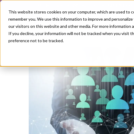
En lista de los mejores QMS según Gartner Digital Markets
This website stores cookies on your computer, which are used to co
remember you. We use this information to improve and personalize 
Crecimiento
our visitors on this website and other media. For more information 
If you decline, your information will not be tracked when you visit 
Mejorando los Sistemas de Gestio
preference not to be tracked.