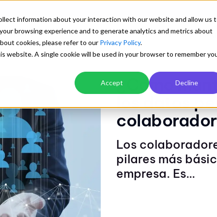
llect information about your interaction with our website and allow us 
your browsing experience and to generate analytics and metrics about
Soluciones
Industrias
Testimonios
Precios
Blog
about cookies, please refer to our
Privacy Policy
.
this website. A single cookie will be used in your browser to remember yo
n ISO
Explora
¿Cómo mante
Accept
Decline
Transforma tu gestión
Blog con artículos de interés
los datos pe
Mejor desempeño en logística y
Una biblioteca preparada para aprender sobre
Orden documental centralizado y con
transporte
colaborado
los sistemas de gestión empresarial
para todos
Ver detalle
Los colaboradore
Control automático de versiones
Cuantificación de visua
y descargas
pilares más básic
empresa. Es...
Trazabilidad y control de cambios
Explorar