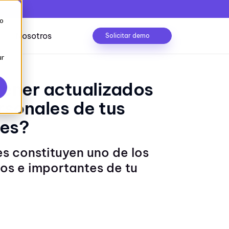
to
Nosotros
Solicitar demo
ur
ner actualizados
rsonales de tus
Caso de éxito
trolado
res?
Conocerlo
s constituyen uno de los
lizaciones
Seguridad de la información
os e importantes de tu