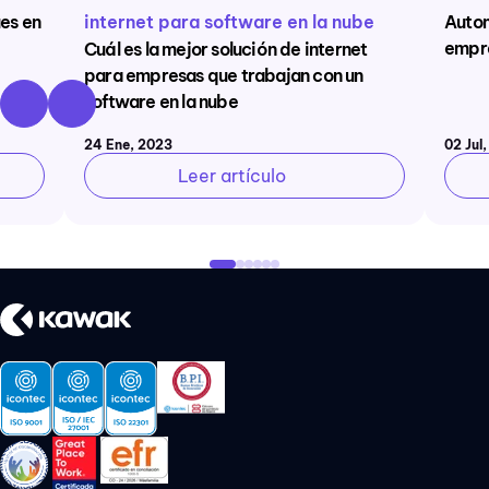
es en
internet para software en la nube
Autom
empre
Cuál es la mejor solución de internet
para empresas que trabajan con un
software en la nube
24 Ene, 2023
02 Jul
Leer artículo