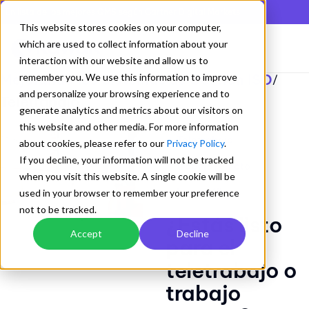
En lista de los mejores QMS según Gartner Digital Markets
This website stores cookies on your computer,
which are used to collect information about your
interaction with our website and allow us to
Mejorando los Sistemas de Gestion ISO
remember you. We use this information to improve
/
and personalize your browsing experience and to
Teletrabajo
generate analytics and metrics about our visitors on
this website and other media. For more information
Teletrabajo
about cookies, please refer to our
Privacy Policy
.
If you decline, your information will not be tracked
trabajo remoto
when you visit this website. A single cookie will be
home office
used in your browser to remember your preference
not to be tracked.
¿Estás listo
Accept
Decline
para el
teletrabajo o
trabajo