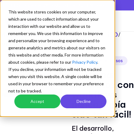
En lista de los mejores QMS según Gartner Digital Markets
This website stores cookies on your computer,
which are used to collect information about your
interaction with our website and allow us to
Mejorando los Sistemas de Gestion ISO
remember you. We use this information to improve
/
and personalize your browsing experience and to
worflows de procesos
generate analytics and metrics about our visitors on
this website and other media. For more information
worflows de procesos
about cookies, please refer to our
Privacy Policy
.
If you decline, your information will not be tracked
Gestionar
when you visit this website. A single cookie will be
contratos con
used in your browser to remember your preference
not to be tracked.
workflows
nunca había
Accept
Decline
sido tan fácil!
El desarrollo,