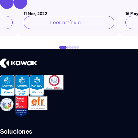
11 Mar, 2022
16 May
Leer artículo
Soluciones