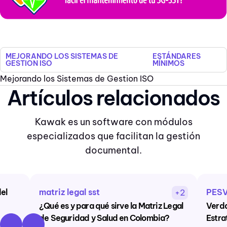
MEJORANDO LOS SISTEMAS DE
ESTÁNDARES
GESTION ISO
MÍNIMOS
Mejorando los Sistemas de Gestion ISO
Artículos relacionados
Kawak es un software con módulos
especializados que facilitan la gestión
documental.
del
matriz legal sst
PES
+2
¿Qué es y para qué sirve la Matriz Legal
Verda
de Seguridad y Salud en Colombia?
Estra