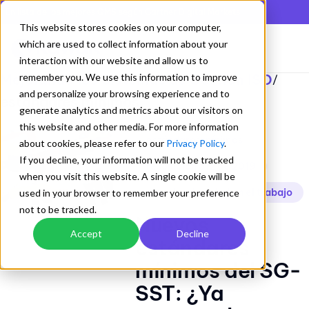
En lista de los mejores QMS según Gartner Digital Markets
This website stores cookies on your computer,
which are used to collect information about your
interaction with our website and allow us to
Mejorando los Sistemas de Gestion ISO
remember you. We use this information to improve
/
and personalize your browsing experience and to
estándares mínimos
generate analytics and metrics about our visitors on
this website and other media. For more information
estándares mínimos
about cookies, please refer to our
Privacy Policy
.
If you decline, your information will not be tracked
resolucion 312 de 2019
when you visit this website. A single cookie will be
seguridad y salud en el trabajo
used in your browser to remember your preference
not to be tracked.
Nuevos
Accept
Decline
estándares
mínimos del SG-
SST: ¿Ya