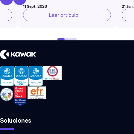
11 Sept, 2020
21 Jun
Leer artículo
Soluciones