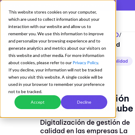
En lista de los mejores QMS según Gartner Digital Markets
This website stores cookies on your computer,
which are used to collect information about your
interaction with our website and allow us to
Mejorando los Sistemas de Gestion ISO
remember you. We use this information to improve
/
and personalize your browsing experience and to
software sistema de gestión de calidad
generate analytics and metrics about our visitors on
this website and other media. For more information
software sistema de gestión de calidad
about cookies, please refer to our
Privacy Policy
.
If you decline, your information will not be tracked
software en la nube calidad
when you visit this website. A single cookie will be
software en la nube
used in your browser to remember your preference
not to be tracked.
Software de gestión
Accept
Decline
de calidad en la nube
Digitalización de gestión de
calidad en las empresas La