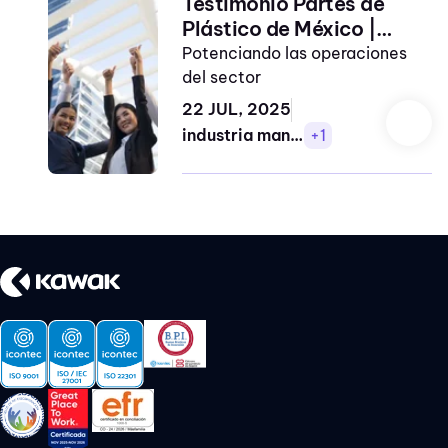
Testimonio Partes de
Automotriz
Plástico de México |
Energía
kawak® para el sector de
Potenciando las operaciones
manufactura autopartes
del sector
Limpieza
22 JUL, 2025
Público
industria manufactura
+1
Servicios
sociales
finanzas
industria
automotriz
industria de
servicios
sociales
industria
energía