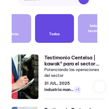
Transformación
industria
digital
tecnología
Ver más
Todos
industria
alimentos
industria
Testimonio Centelsa |
educativa
kawak® para el sector
industria
manufactura
Potenciando las operaciones
manufactura
del sector
industria salud
31 JUL, 2025
industria manufactura
+1
manufactura
salud