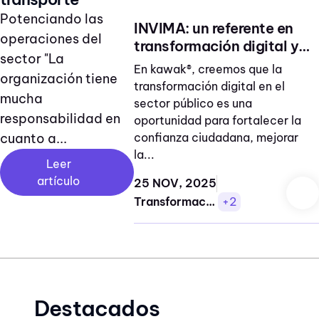
Potenciando las
INVIMA: un referente en
operaciones del
transformación digital y
sector "La
gestión pública inteligente
En kawak®, creemos que la
organización tiene
transformación digital en el
mucha
sector público es una
responsabilidad en
oportunidad para fortalecer la
confianza ciudadana, mejorar
cuanto a...
la...
Leer
artículo
25 NOV, 2025
Transformación digital
+2
Destacados