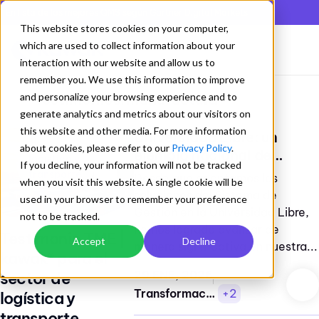
En lista de los mejores QMS según Gartner Digital Markets
This website stores cookies on your computer,
which are used to collect information about your
interaction with our website and allow us to
remember you. We use this information to improve
and personalize your browsing experience and to
Testimonios
manufactura
/
generate analytics and metrics about our visitors on
this website and other media. For more information
Universidad Libre: un
about cookies, please refer to our
Privacy Policy
.
ejemplo nacional de
logística y
If you decline, your information will not be tracked
+1
adopción digital con un 95
transporte
Desde que adoptamos las
when you visit this website. A single cookie will be
% de uso en el software del
soluciones del Sistema de
used in your browser to remember your preference
Sistema de Gestión de
Gestión en la Universidad Libre,
not to be tracked.
Calidad
hemos logrado avanzar de
Testimonio TME |
Accept
Decline
manera significativa en nuestra...
kawak® para el
29 ENE, 2026
sector de
Transformación digital
+2
logística y
transporte