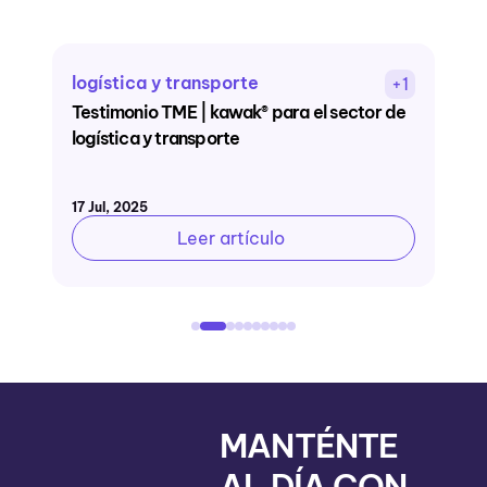
logística y transporte
i
1
+1
Testimonio TME | kawak® para el sector de
T
logística y transporte
k
a
17 Jul, 2025
22
Leer artículo
MANTÉNTE
AL DÍA CON