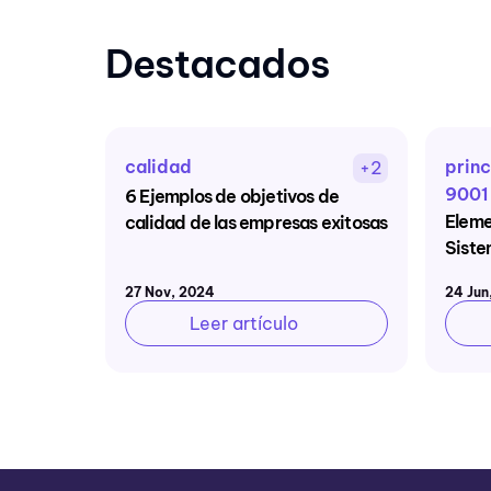
Destacados
9
calidad
princ
+3
+2
9001
 SST
6 Ejemplos de objetivos de
Elem
calidad de las empresas exitosas
Siste
27 Nov, 2024
24 Jun
Leer artículo