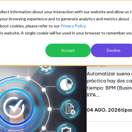
llect information about your interaction with our website and allow us 
your browsing experience and to generate analytics and metrics about
Soluciones
Industrias
Testimonios
Precios
Blog
about cookies, please refer to our
Privacy Policy
.
this website. A single cookie will be used in your browser to remember yo
n ISO
Explora
Accept
Decline
BPM vs RPA: cuá
Transforma tu gestión
Blog con artículos de interés
Mejor desempeño en logística y
kawak®
Una biblioteca preparada para aprender sobre
Orden documental centralizado y con
transporte
los sistemas de gestión empresarial
Automatizar suena a
para todos
Ver detalle
práctica hay dos c
tiempo: BPM (Busi
Control automático de versiones
Cuantificación de visua
y descargas
RPA...
Trazabilidad y control de cambios
04 AGO, 2026
Explorar