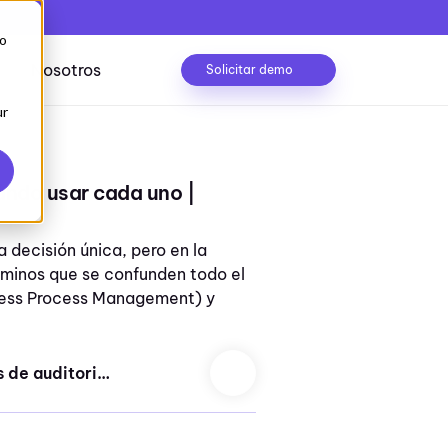
to
Nosotros
Solicitar demo
ur
ndo usar cada uno |
Caso de éxito
trolado
Conocerlo
 decisión única, pero en la
aminos que se confunden todo el
ness Process Management) y
lizaciones
Seguridad de la información
tipos de auditorias