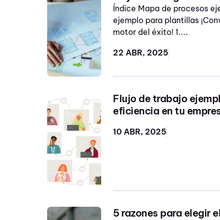
Índice Mapa de procesos ej
ISO 27001
ejemplo para plantillas ¡Con
motor del éxito! 1....
ISO9001
22 ABR, 2025
SG-SST
Teletrabajo
crecimiento
Flujo de trabajo ejemp
eficiencia en tu empre
cultura de calidad
10 ABR, 2025
indicadores ISO 9001
iso9001:2026
mapear
mejoramiento continuo
módulo auditorias
5 razones para elegir 