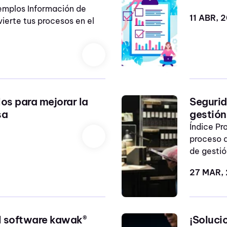
emplos Información de
11 ABR, 
vierte tus procesos en el
los para mejorar la
Segurid
sa
gestió
Índice P
proceso 
de gestió
27 MAR,
el software kawak®
¡Soluci