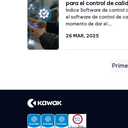
para el control de cali
principios de calidad ISO
Índice Software de control d
9001 2015
el software de control de c
procesos
momento de dar el...
riesgos
26 MAR, 2025
seguridad y salud en el
trabajo
sistema de gestión MYPE
Prime
sistema de gestión de
innovación
9.2 auditorias internas
Gestión del cambio
Sofotware Iso 9001:2015
actas