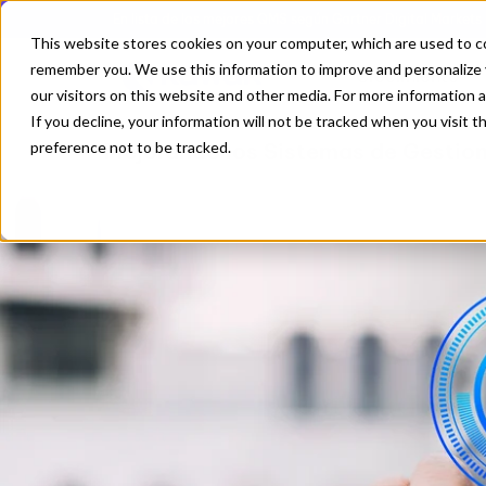
En lista de los mejores QMS según Gartner Digital Markets
This website stores cookies on your computer, which are used to co
remember you. We use this information to improve and personalize 
Crecimiento
our visitors on this website and other media. For more information 
If you decline, your information will not be tracked when you visit 
preference not to be tracked.
Mejorando los Sistemas de Gestio