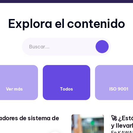
Explora el contenido
Ver más
Todos
ISO 9001
adores de sistema de
🚀 ¿Est
y llevar
En KAWAK