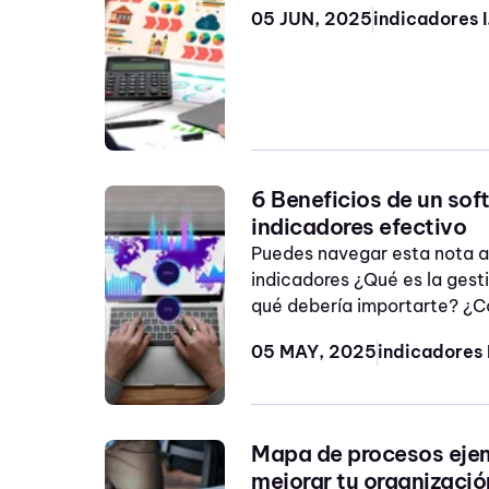
auditoria iso 9001
05 JUN, 2025
ind
talento humano
tipos de auditorias
ISO
Software gestión de
6 Beneficios de un sof
cambios ISO 9001
indicadores efectivo
gestión de riesgos
Puedes navegar esta nota a
indicadores ¿Qué es la gest
mapa de procesos
qué debería importarte? ¿C
software gestión calidad
05 MAY, 2025
software gestión
documental
top 5 software ISO
Mapa de procesos ejem
mejorar tu organizació
workflows de procesos