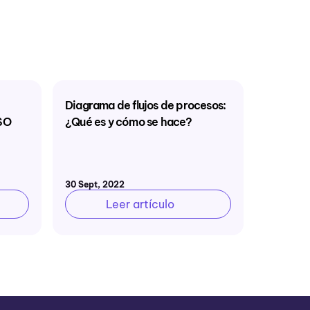
Diagrama de flujos de procesos:
indicad
ISO
¿Qué es y cómo se hace?
Ejemplos
gestión
hacerlo 
30 Sept, 2022
08 Jul, 20
Leer artículo