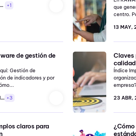
icadores ISO 9001
+1
que gener
centro. Po
13 MAY, 
tware de gestión de
Claves 
calidad
quí: Gestión de
Índice Im
ión de indicadores y por
organizac
ómo...
empresa?
indicadores ISO 9001
+3
23 ABR,
plos claros para
¿Cómo c
n
estánd