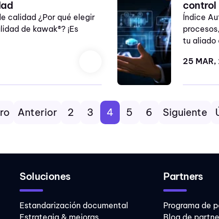
dad
control
e calidad ¿Por qué elegir
Índice Au
alidad de kawak®? ¡Es
procesos,
tu aliado 
25 MAR,
ro
Anterior
2
3
4
5
6
Siguiente
Soluciones
Partners
Estandarización documental
Programa de p
Estrategia & mejoras
Blog de partne